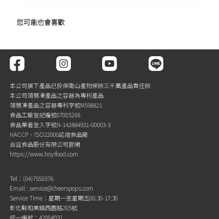
您可能也會喜歡
本公司旗下產品已投保南山產物保險三千萬產品責任險
本公司蒟蒻凍產品之容器為專利產品
蒟蒻凍產品之容器專利字號M598821
食品工廠登記編號07005266
食品業者登入字號N-142884931-00003-3
HACCP、ISO22000認證食品廠
合益食品股份有限公司官網
https://www.hoyifood.com
Tel：(04)7550376
Email : service@cheerspops.com
Service Time：星期一至星期五08:30-17:30
彰化縣和美鎮西園路285號
統一編號：42884931