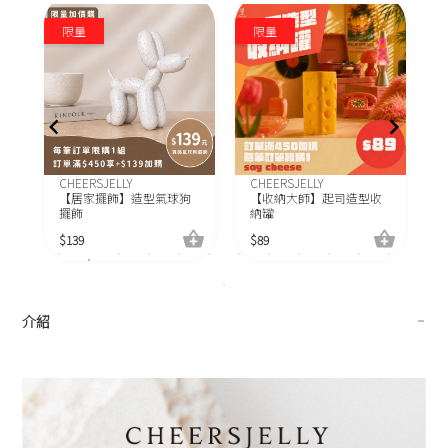
C
限量
限量
$
CHEERSJELLY
CHEERSJELLY
【收納大師】起司造型收
【辦公療癒小物】迷你擲
納罐
筊杯
$
89
$
29
介紹