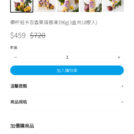
舉杯低卡百香果蒟蒻凍396g(3盒共18根入)
$
459
$
720
數量:
加入購物車
溫馨提醒
商品規格
加價購商品