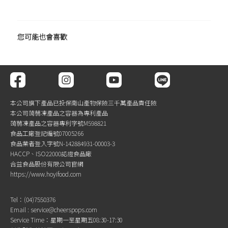
您可能也會喜歡
本公司旗下產品已投保南山產物保險三千萬產品責任險
本公司蒟蒻凍產品之容器為專利產品
蒟蒻凍產品之容器專利字號M598821
食品工廠登記編號07005266
食品業者登入字號N-142884931-00003-3
HACCP、ISO22000認證食品廠
合益食品股份有限公司官網
https://www.hoyifood.com
Tel：(04)7550376
Email : service@cheerspops.com
Service Time：星期一至星期五08:30-17:30