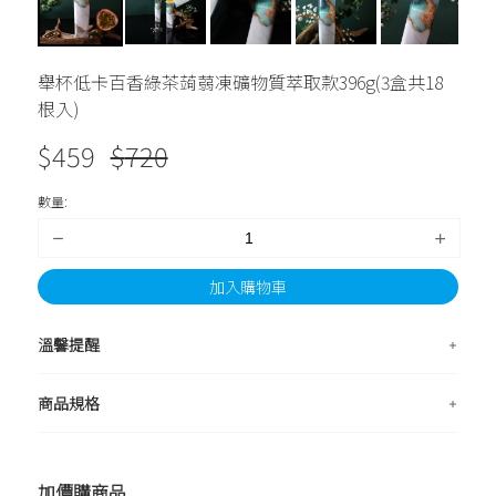
舉杯低卡百香綠茶蒟蒻凍礦物質萃取款396g(3盒共18
根入)
$
459
$
720
數量:
加入購物車
溫馨提醒
商品規格
加價購商品