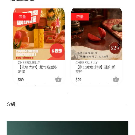
C
限量
限量
$
CHEERSJELLY
CHEERSJELLY
【收納大師】起司造型收
【辦公療癒小物】迷你擲
納罐
筊杯
$
89
$
29
介紹