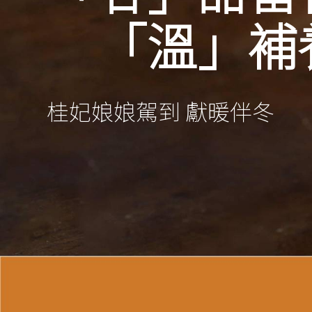
「溫」補
桂妃娘娘駕到 獻暖伴冬